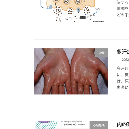
決する
体調を
どの栄
多汗
栄養
202
多汗症
に、皮
は、原
患者によ
内的
心理療法