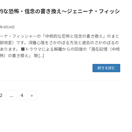
的な恐怖・信念の書き換え〜ジェニーナ・フィッシ
2年4月24日
ーナ・フィッシャーの「中核的な恐怖と信念の書き換え」のまと
部改変）です。深層心理をさかのぼる方法と過去のさかのぼるの
あります。 ■トラウマによる解離からの回復の「潜在記憶（中核
怖）の書き換え」 現 […]
続きを読む
2
…
4
»
固
固
定
定
ペ
ペ
ー
ー
ジ
ジ