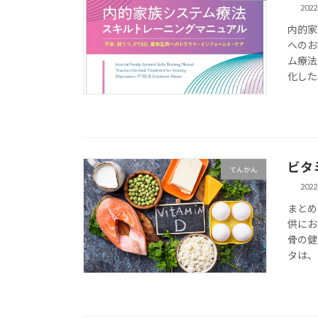
202
内的家
へのお
ム療法
化した心
ビタ
てんかん
202
まとめ
供にお
骨の健
タは、