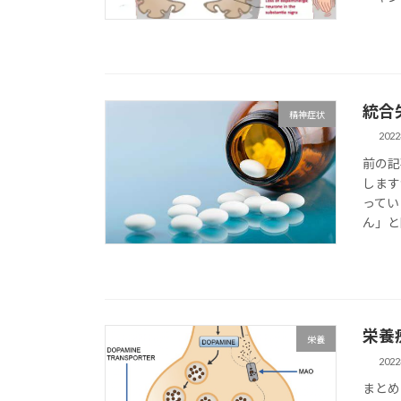
統合
精神症状
202
前の記
します
ってい
ん」と
栄養
栄養
202
まとめ