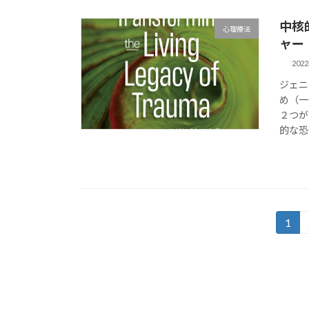
中核
心理療法
ャー
202
ジェニ
め（一
２つが
的な恐
投
1
固
定
稿
ペ
の
ー
ジ
ペ