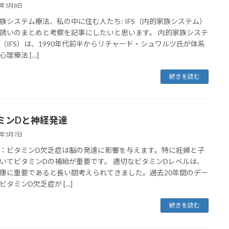
2年5月8日
族システム療法、私の中に住む人たち: IFS（内的家族システム）
誘いのまとめと考察を記事にしたいと思います。 内的家族システ
（IFS）は、1990年代前半からリチャード・シュワルツ氏が体系
理療法 […]
続きを読む
ミンDと神経発達
2年5月7日
：ビタミンD欠乏症は脳の発達に影響を与えます。特に妊婦と子
いてビタミンDの補給が重要です。 適切なビタミンDレベルは、
康に重要であると長い間考えられてきました。過去20年間のデー
ビタミンD欠乏症が […]
続きを読む