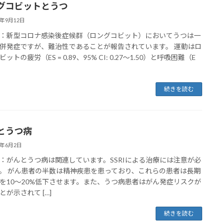
グコビットとうつ
5年9月12日
：新型コロナ感染後症候群（ロングコビット）においてうつは一
併発症ですが、難治性であることが報告されています。 運動はロ
ットの疲労（ES = 0.89、95% CI: 0.27～1.50）と呼吸困難（E
続きを読む
とうつ病
5年6月2日
：がんとうつ病は関連しています。SSRIによる治療には注意が必
。 がん患者の半数は精神疾患を患っており、これらの患者は長期
を10〜20%低下させます。また、うつ病患者はがん発症リスクが
とが示されて […]
続きを読む