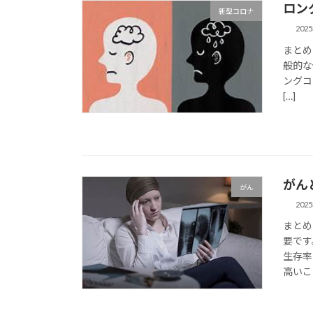
ロン
新型コロナ
202
まとめ
般的な
ングコビ
[…]
がん
がん
202
まとめ
要です
生存率
高いこ