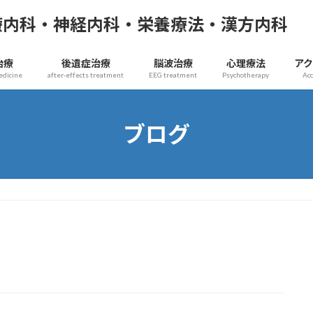
療内科・神経内科・栄養療法・漢方内科
治療
後遺症治療
脳波治療
心理療法
ア
edicine
after-effects treatment
EEG treatment
Psychotherapy
Ac
ブログ