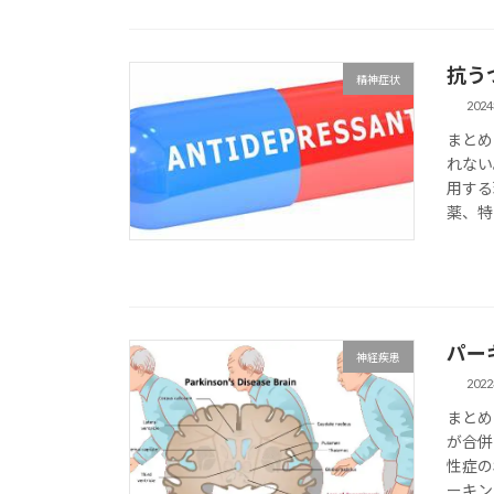
抗う
精神症状
202
まとめ
れない
用する理
薬、特に
パー
神経疾患
202
まとめ
が合併
性症の
ーキン