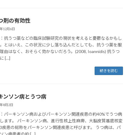
つ剤の有効性
4年12月6日
：抗うつ薬などの臨床試験研究の現状を考えると憂鬱なるかもし
。とはいえ、この状況に少し落ち込んだとしても、抗うつ薬を服
由はなく、おそらく効かないだろう。(2008, Ioannidis) 抗うつ
 […]
続きを読む
キンソン病とうつ病
2年8月2日
：パーキンソン病およびパーキンソン関連疾患の約40%でうつ病
します。 パーキンソン病、進行性核上性麻痺、大脳皮質基底核変
3疾患の総称をパーキンソン関連疾患と呼びます。 うつ病は、パ
ソン病患者の約 […]