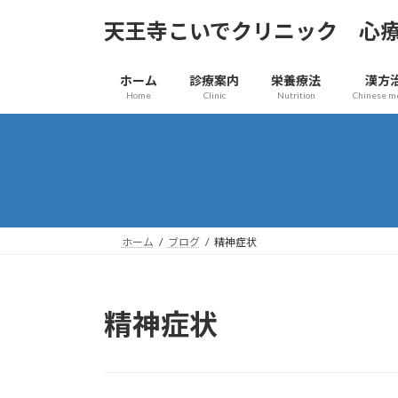
コ
ナ
天王寺こいでクリニック 心
ン
ビ
テ
ゲ
ン
ー
ホーム
診療案内
栄養療法
漢方
ツ
シ
Home
Clinic
Nutrition
Chinese m
へ
ョ
ス
ン
キ
に
ッ
移
プ
動
ホーム
ブログ
精神症状
精神症状