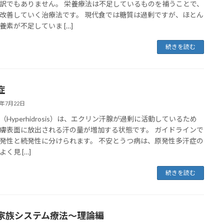
訳でもありません。 栄養療法は不足しているものを補うことで、
改善していく治療法です。 現代食では糖質は過剰ですが、ほとん
養素が不足していま […]
続きを読む
症
2年7月22日
（Hyperhidrosis）は、エクリン汗腺が過剰に活動しているため
膚表面に放出される汗の量が増加する状態です。 ガイドラインで
発性と続発性に分けられます。 不安とうつ病は、原発性多汗症の
く見 […]
続きを読む
家族システム療法〜理論編