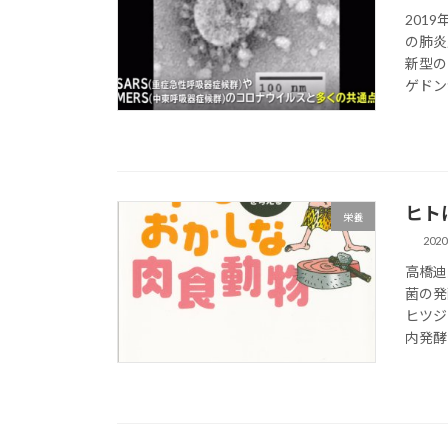
201
の肺炎
新型の
ゲドン
ヒト
栄養
202
高橋迪
菌の発
ヒツジ
内発酵