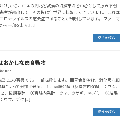
9年12月から、中国の湖北省武漢の海鮮市場を中心として原因不明
患者が続出して、その後は全世界に拡散してきています。 これは
コロナウイルスの感染症であることが判明しています。 ファーマ
から一部を転記 […]
続きを読む
はおかしな肉食動物
0年1月15日
雄先生の著書です。一部抜粋します。 ■草食動物は、消化管内細
酵によって分類出来る。 １．前腸発酵（反芻胃内発酵）：ウシ、
 ２．後腸発酵 ①盲腸内発酵：ウマ、ウサギ、ネズミ ②結腸
：ウマ、ブタ […]
続きを読む