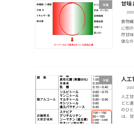
甘味
栄養
202
食物繊
に他の
然甘味
価なの
人工
栄養
202
人工甘
どと違
のひと
は、甘