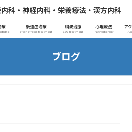
療内科・神経内科・栄養療法・漢方内科
治療
後遺症治療
脳波治療
心理療法
ア
edicine
after-effects treatment
EEG treatment
Psychotherapy
Ac
ブログ