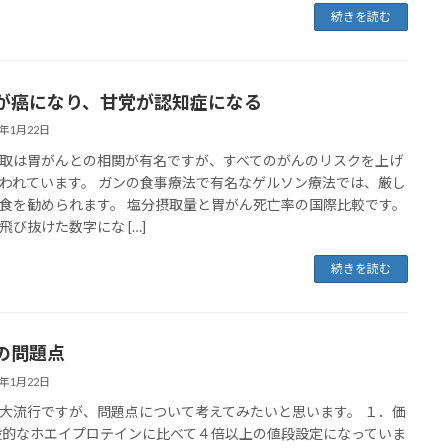
続きを読む
が癌になり、甘党が認知症になる
0年1月22日
取は胃がんとの相関が有名ですが、すべてのがんのリスクを上げ
われています。 ガンの食事療法で有名なゲルソン療法では、厳し
食を勧められます。 塩分摂取量と胃がん死亡率の国際比較です。
飛び抜けた数字にな […]
続きを読む
Aの問題点
0年1月22日
が大流行ですが、問題点について考えてみたいと思います。 １．価
般的なホエイプロテインに比べて４倍以上の値段設定になっていま