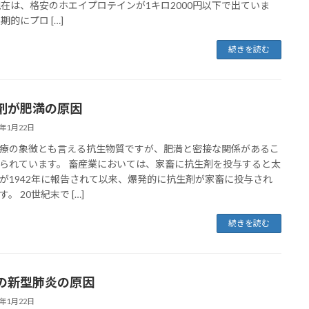
現在は、格安のホエイプロテインが1キロ2000円以下で出ていま
期的にプロ […]
続きを読む
剤が肥満の原因
0年1月22日
療の象徴とも言える抗生物質ですが、肥満と密接な関係があるこ
られています。 畜産業においては、家畜に抗生剤を投与すると太
が1942年に報告されて以来、爆発的に抗生剤が家畜に投与され
。 20世紀末で […]
続きを読む
の新型肺炎の原因
0年1月22日