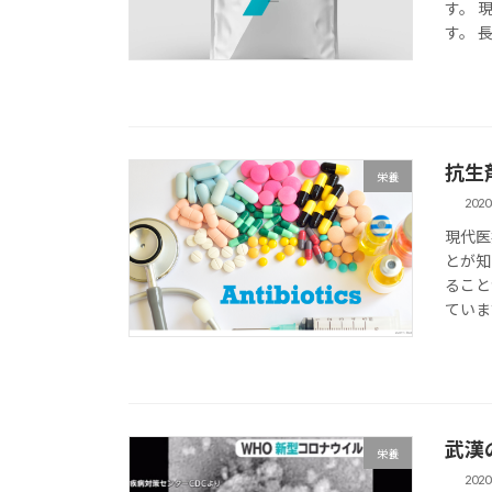
す。 
す。 長
抗生
栄養
202
現代医
とが知
ること
ています
武漢
栄養
202