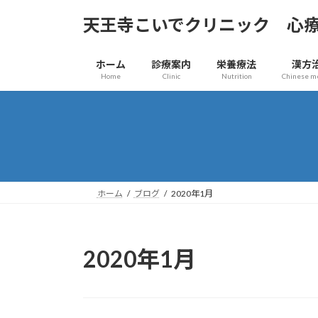
コ
ナ
天王寺こいでクリニック 心
ン
ビ
テ
ゲ
ン
ー
ホーム
診療案内
栄養療法
漢方
ツ
シ
Home
Clinic
Nutrition
Chinese m
へ
ョ
ス
ン
キ
に
ッ
移
プ
動
ホーム
ブログ
2020年1月
2020年1月