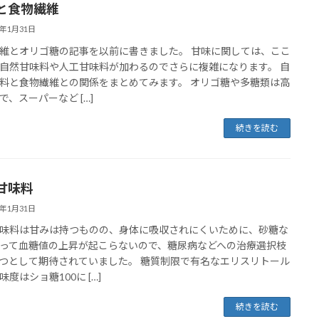
と食物繊維
0年1月31日
維とオリゴ糖の記事を以前に書きました。 甘味に関しては、ここ
自然甘味料や人工甘味料が加わるのでさらに複雑になります。 自
料と食物繊維との関係をまとめてみます。 オリゴ糖や多糖類は高
で、スーパーなど […]
続きを読む
甘味料
0年1月31日
味料は甘みは持つものの、身体に吸収されにくいために、砂糖な
って血糖値の上昇が起こらないので、糖尿病などへの治療選択枝
つとして期待されていました。 糖質制限で有名なエリスリトール
味度はショ糖100に […]
続きを読む