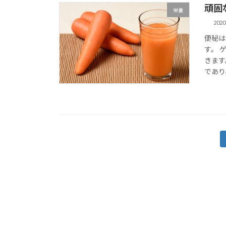
頑固
栄養
202
便秘は
す。 
きます
であり
投
稿
の
ペ
ー