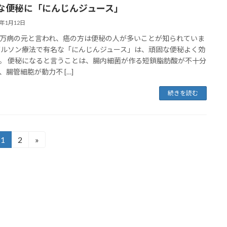
な便秘に「にんじんジュース」
0年1月12日
万病の元と言われ、癌の方は便秘の人が多いことが知られていま
ゲルソン療法で有名な「にんじんジュース」は、頑固な便秘よく効
。 便秘になると言うことは、腸内細菌が作る短鎖脂肪酸が不十分
、腸管細胞が動力不 […]
続きを読む
1
2
»
固
固
定
定
ペ
ペ
ー
ー
ジ
ジ