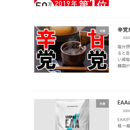
辛党
栄養
202
塩分摂
ると言
い減塩
韓国が
EA
栄養
202
EAA
格 一