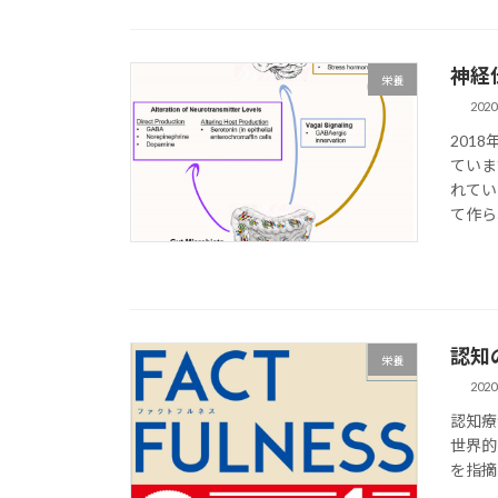
神経
栄養
202
201
ていま
れてい
て作られ
認知
栄養
202
認知療
世界的
を指摘