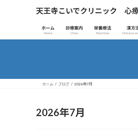
コ
ナ
天王寺こいでクリニック 心
ン
ビ
テ
ゲ
ン
ー
ホーム
診療案内
栄養療法
漢方
ツ
シ
Home
Clinic
Nutrition
Chinese m
へ
ョ
ス
ン
キ
に
ッ
移
プ
動
ホーム
ブログ
2026年7月
2026年7月