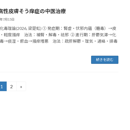
病性皮膚そう痒症の中医治療
6年7月15日
化毒理論(2026, 梁楚虹) ① 発症期：腎虚・伏邪内蘊（糖毒）→皮
・軽度掻痒 治法：補腎・解毒・祛邪 ② 進行期：肝鬱気滞→化
毒→痰湿・瘀血→掻痒増悪 治法：疏肝解鬱・理気・通絡・排毒
続きを読む
1
2
»
固
固
定
定
ペ
ペ
ー
ー
ジ
ジ