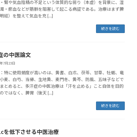
・腎や気血陰精の不足という体質的な弱り（本虚）を背景に、湿
濁・瘀血などが筋脈を阻害して起こる病証である。治療はまず脾
明経）を整えて気血を充 […]
続きを読む
症の中医論文
6年7月23日
：特に使用頻度が高いのは、黄耆、白朮、茯苓、甘草、牡蛎、竜
小麦、白芍、当帰、生地黄、麦門冬、黄芩、防風、五味子などで
まとめると、多汗症の中医治療は「汗を止める」こと自体を目的
のではなく、脾胃（後天 […]
続きを読む
A1cを低下させる中医治療