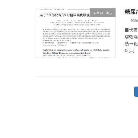
糖尿
中医学、漢方
202
■伏鬱
膚乾燥
熱→化
& […]
投
稿
の
ペ