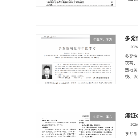
多発
中医学、漢方
202
多発性
茯苓、
熟地黄
枝、沢
痿証
中医学、漢方
202
まとめ