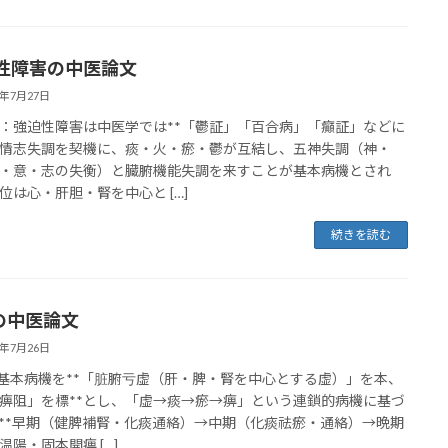
性障害の中医論文
6年7月27日
：強迫性障害は中医学では**「鬱証」「百合病」「癲証」などに
情志失調を契機に、痰・火・瘀・鬱が互結し、五神失調（神・
・意・志の失衡）と臓腑機能失調を来すことが基本病機とされ
位は心・肝胆・腎を中心と […]
続きを読む
Sの中医論文
6年7月26日
の基本病機を**「脏腑亏虚（肝・脾・腎を中心とする虚）」を本、
痹阻」を標**とし、「虚→痰→瘀→痹」という連鎖的病機に基づ
**早期（健脾補腎・化痰通絡）→中期（化痰祛瘀・通絡）→晩期
温陽・固本開痹 […]