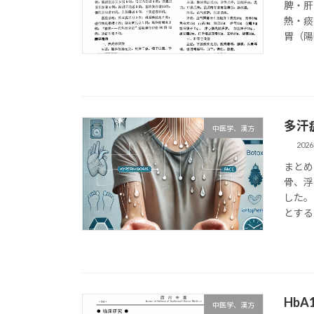
脾・肝
熱・痰
胃（陽
多汗
中医学、漢方
202
まとめ
骨、浮
した。
とする
Hb
中医学、漢方