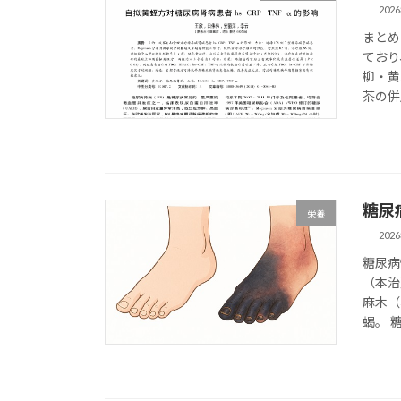
202
まとめ
ており
柳・黄
茶の併
糖尿
栄養
202
糖尿病
（本治
麻木（
蝎。 