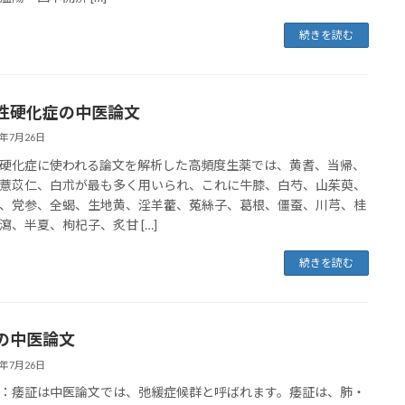
続きを読む
性硬化症の中医論文
6年7月26日
硬化症に使われる論文を解析した高頻度生薬では、黄耆、当帰、
薏苡仁、白朮が最も多く用いられ、これに牛膝、白芍、山茱萸、
、党参、全蝎、生地黄、淫羊藿、菟絲子、葛根、僵蚕、川芎、桂
瀉、半夏、枸杞子、炙甘 […]
続きを読む
の中医論文
6年7月26日
：痿証は中医論文では、弛緩症候群と呼ばれます。痿証は、肺・