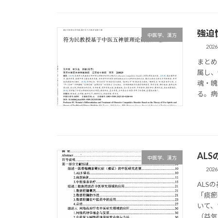
強迫
中医学、漢方
202
まとめ
属し、
魂・魄
る。病
AL
中医学、漢方
202
ALS
「痰瘀
いて、
（益気