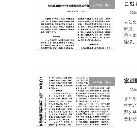
こむ
中医学、漢方
202
まとめ
瘀血、
陰・柔
除湿、
掌蹠
中医学、漢方
202
まとめ
を本と
湿を基
合わせ