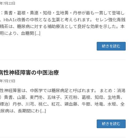
6年7月22日
：黄耆・葛根・黄連・知母・生地黄・丹参が最も一貫して登場し
、HbA1c改善の中核となる生薬と考えられます。 セレン強化青銭
精茶は、糖尿病に対する補助療法として良好な効果を示した。本
用により、血糖関 […]
続きを読む
病性神経障害の中医治療
6年7月15日
性神経障害は、中医学では糖尿病足と呼ばれます。 まとめ：消渇
）黄耆、山薬、麦門冬、五味子、天花粉、葛根、知母、生地黄、
標治）丹参、川芎、桃仁、紅花、鶏血藤、牛膝、地竜、水蛭、全
糖尿病は、長期間にわ […]
続きを読む