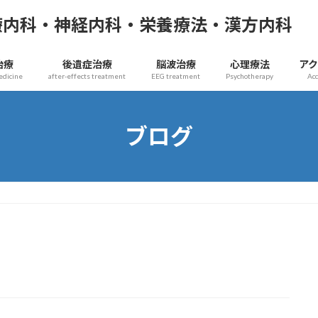
療内科・神経内科・栄養療法・漢方内科
治療
後遺症治療
脳波治療
心理療法
ア
edicine
after-effects treatment
EEG treatment
Psychotherapy
Ac
ブログ