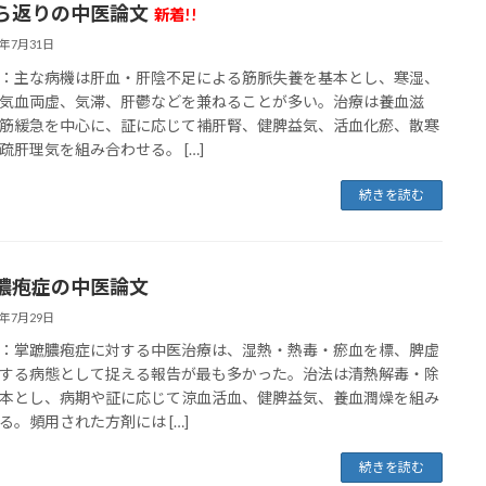
ら返りの中医論文
新着!!
6年7月31日
：主な病機は肝血・肝陰不足による筋脈失養を基本とし、寒湿、
気血両虚、気滞、肝鬱などを兼ねることが多い。治療は養血滋
筋緩急を中心に、証に応じて補肝腎、健脾益気、活血化瘀、散寒
疏肝理気を組み合わせる。 […]
続きを読む
膿疱症の中医論文
6年7月29日
：掌蹠膿疱症に対する中医治療は、湿熱・熱毒・瘀血を標、脾虚
する病態として捉える報告が最も多かった。治法は清熱解毒・除
本とし、病期や証に応じて涼血活血、健脾益気、養血潤燥を組み
る。頻用された方剤には […]
続きを読む