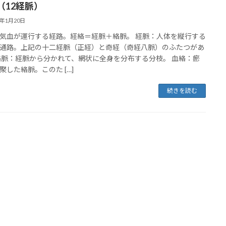
（12経脈）
4年1月20日
気血が運行する経路。経絡＝経脈＋絡脈。 経脈：人体を縦行する
通路。上記の十二経脈（正経）と奇経（奇経八脈）のふたつがあ
絡脈：経脈から分かれて、網状に全身を分布する分枝。 血絡：瘀
聚した絡脈。このた […]
続きを読む