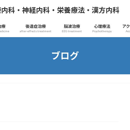
療内科・神経内科・栄養療法・漢方内科
治療
後遺症治療
脳波治療
心理療法
ア
edicine
after-effects treatment
EEG treatment
Psychotherapy
Ac
ブログ