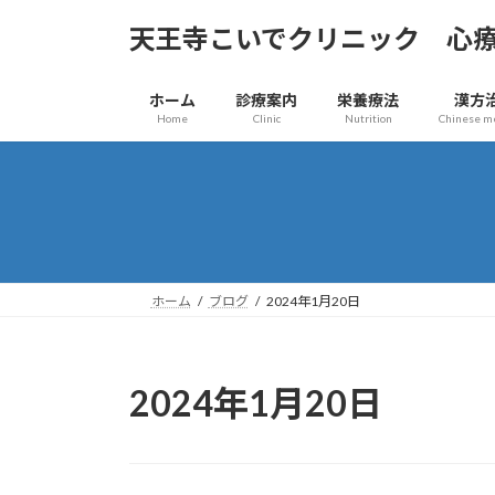
コ
ナ
天王寺こいでクリニック 心
ン
ビ
テ
ゲ
ン
ー
ホーム
診療案内
栄養療法
漢方
ツ
シ
Home
Clinic
Nutrition
Chinese m
へ
ョ
ス
ン
キ
に
ッ
移
プ
動
ホーム
ブログ
2024年1月20日
2024年1月20日