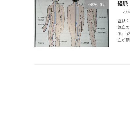
経脈
中医学、漢方
202
経絡：
気血の
る。 
血が積