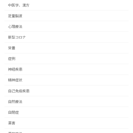
中医学、漢方
定量脳波
心理療法
新型コロナ
栄養
症例
神経疾患
精神症状
自己免疫疾患
自然療法
自閉症
薬害