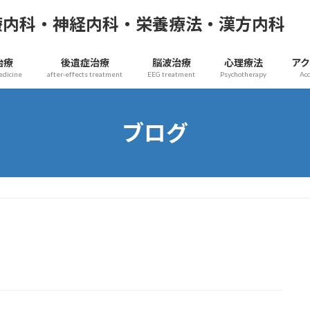
療内科・神経内科・栄養療法・漢方内科
治療
後遺症治療
脳波治療
心理療法
ア
edicine
after-effects treatment
EEG treatment
Psychotherapy
Ac
ブログ