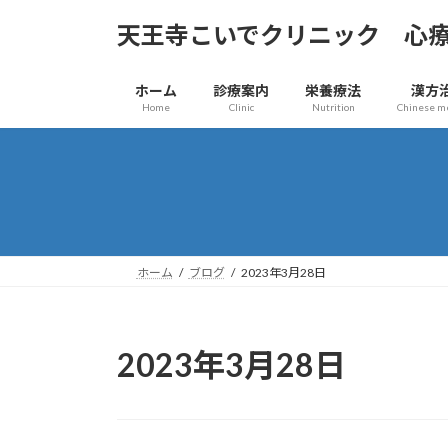
コ
ナ
天王寺こいでクリニック 心
ン
ビ
テ
ゲ
ン
ー
ホーム
診療案内
栄養療法
漢方
ツ
シ
Home
Clinic
Nutrition
Chinese m
へ
ョ
ス
ン
キ
に
ッ
移
プ
動
ホーム
ブログ
2023年3月28日
2023年3月28日