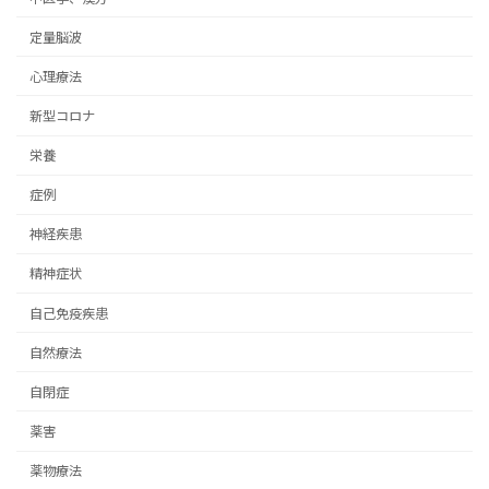
定量脳波
心理療法
新型コロナ
栄養
症例
神経疾患
精神症状
自己免疫疾患
自然療法
自閉症
薬害
薬物療法