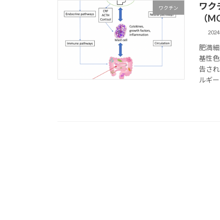
ワク
ワクチン
（M
202
肥満細
基性色
告され
ルギー