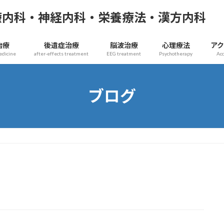
療内科・神経内科・栄養療法・漢方内科
治療
後遺症治療
脳波治療
心理療法
ア
edicine
after-effects treatment
EEG treatment
Psychotherapy
Ac
ブログ