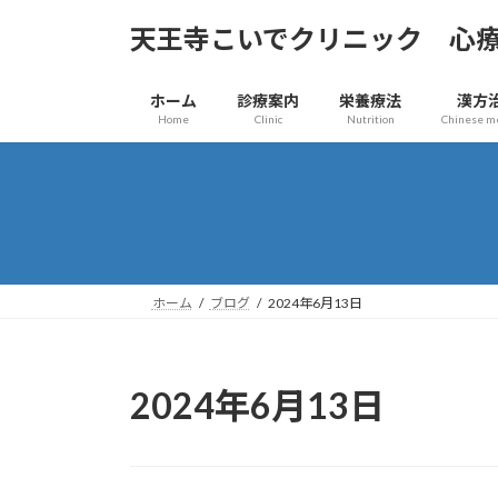
コ
ナ
天王寺こいでクリニック 心
ン
ビ
テ
ゲ
ン
ー
ホーム
診療案内
栄養療法
漢方
ツ
シ
Home
Clinic
Nutrition
Chinese m
へ
ョ
ス
ン
キ
に
ッ
移
プ
動
ホーム
ブログ
2024年6月13日
2024年6月13日