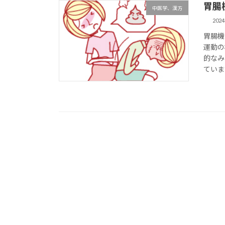
胃腸
中医学、漢方
202
胃腸機
運動の
的なみ
ています