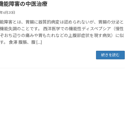
機能障害の中医治療
4年6月20日
能障害とは、胃腸に器質的病変は認められないが、胃腸の分泌と
機能失調のことです。 西洋医学での機能性ディスペプシア（慢性
ぞおち辺りの痛みや胃もたれなどの上腹部症状を現す病気）に似
。 食滞 腹脹、腹 […]
続きを読む