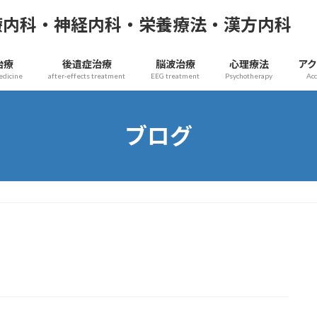
療内科・神経内科・栄養療法・漢方内科
治療
後遺症治療
脳波治療
心理療法
ア
edicine
after-effects treatment
EEG treatment
Psychotherapy
Ac
ブログ