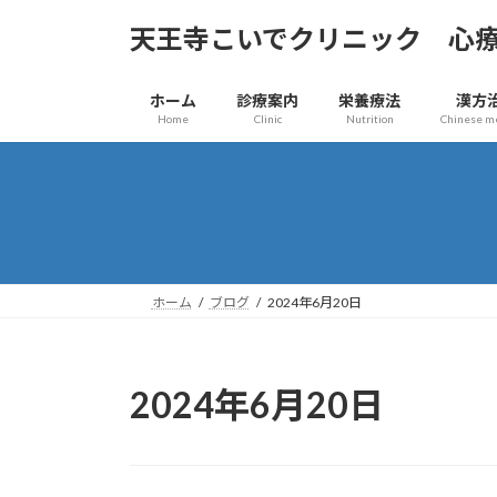
コ
ナ
天王寺こいでクリニック 心
ン
ビ
テ
ゲ
ン
ー
ホーム
診療案内
栄養療法
漢方
ツ
シ
Home
Clinic
Nutrition
Chinese m
へ
ョ
ス
ン
キ
に
ッ
移
プ
動
ホーム
ブログ
2024年6月20日
2024年6月20日