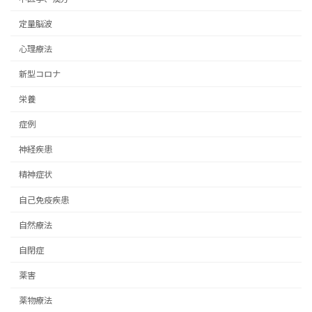
定量脳波
心理療法
新型コロナ
栄養
症例
神経疾患
精神症状
自己免疫疾患
自然療法
自閉症
薬害
薬物療法