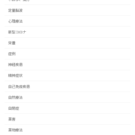
定量脳波
心理療法
新型コロナ
栄養
症例
神経疾患
精神症状
自己免疫疾患
自然療法
自閉症
薬害
薬物療法