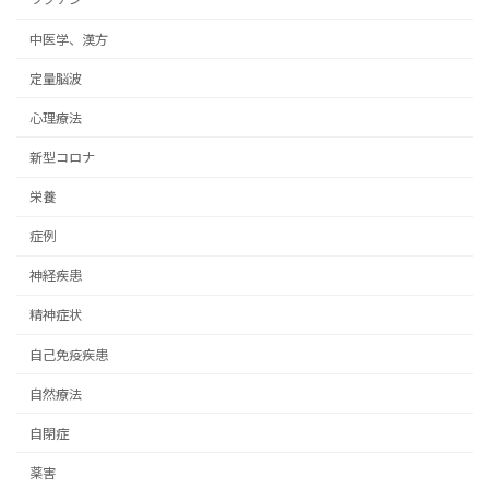
中医学、漢方
定量脳波
心理療法
新型コロナ
栄養
症例
神経疾患
精神症状
自己免疫疾患
自然療法
自閉症
薬害