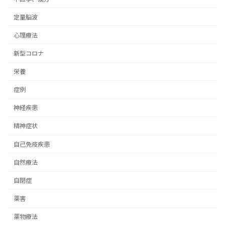
定量脳波
心理療法
新型コロナ
栄養
症例
神経疾患
精神症状
自己免疫疾患
自然療法
自閉症
薬害
薬物療法