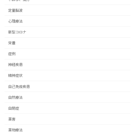
定量脳波
心理療法
新型コロナ
栄養
症例
神経疾患
精神症状
自己免疫疾患
自然療法
自閉症
薬害
薬物療法