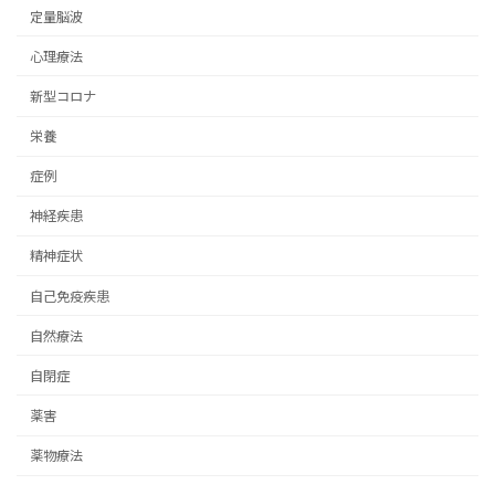
定量脳波
心理療法
新型コロナ
栄養
症例
神経疾患
精神症状
自己免疫疾患
自然療法
自閉症
薬害
薬物療法